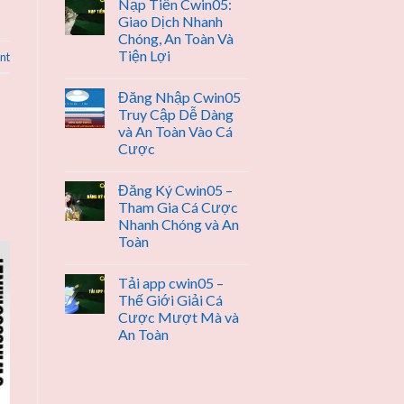
Nạp Tiền Cwin05:
Giao Dịch Nhanh
Chóng, An Toàn Và
Tiện Lợi
nt
Đăng Nhập Cwin05
Truy Cập Dễ Dàng
và An Toàn Vào Cá
Cược
Đăng Ký Cwin05 –
Tham Gia Cá Cược
Nhanh Chóng và An
Toàn
Tải app cwin05 –
Thế Giới Giải Cá
Cược Mượt Mà và
An Toàn