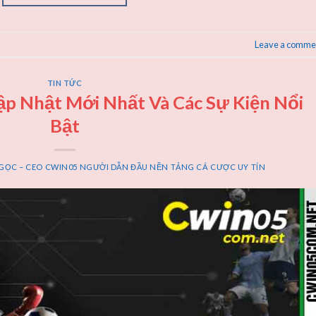
Leave a comme
TIN TỨC
ập Nhật Mới Nhất Và Các Sự Kiện Nổi
Bật
GỌC – CEO CWIN05 NGƯỜI DẪN ĐẦU NỀN TẢNG CÁ CƯỢC UY TÍN