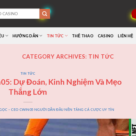
ỆU
HƯỚNG DẪN
TIN TỨC
THỂ THAO
CASINO
LIÊN HỆ
CATEGORY ARCHIVES:
TIN TỨC
TIN TỨC
n05: Dự Đoán, Kinh Nghiệm Và Mẹo
Thắng Lớn
GỌC – CEO CWIN05 NGƯỜI DẪN ĐẦU NỀN TẢNG CÁ CƯỢC UY TÍN