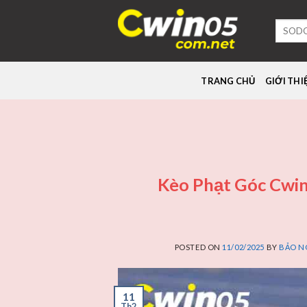
Skip
to
content
TRANG CHỦ
GIỚI THI
Kèo Phạt Góc Cwi
POSTED ON
11/02/2025
BY
BẢO N
11
Th2