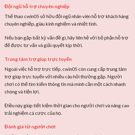
Đội ngũ hỗ trợ chuyên nghiệp
Thể thao cwin05 sở hữu đội ngũ nhân viên hỗ trợ khách hàng
chuyên nghiệp, giàu kinh nghiệm và nhiệt tình.
Nếu bạn gặp bất kỳ vấn đề gì, hãy liên hệ với bộ phận hỗ trợ
để được tư vấn và giải quyết kịp thời.
Trung tâm trợ giúp trực tuyến
Ngoài việc hỗ trợ trực tiếp, cwin05 còn cung cấp trung tâm
trợ giúp trực tuyến với nhiều câu hỏi thường gặp. Người
chơi có thể tìm kiếm thông tin mà mình cần một cách nhanh
chóng và tiện lợi.
Điều này giúp tiết kiệm thời gian cho người chơi và nâng cao
trải nghiệm cá cược của họ.
Đánh giá từ người chơi