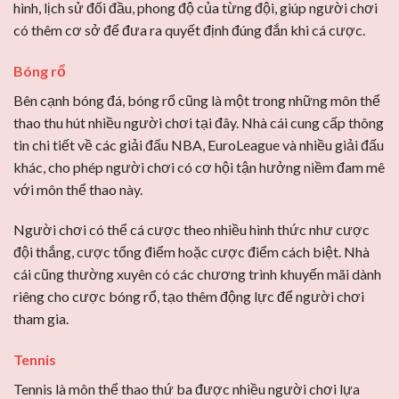
hình, lịch sử đối đầu, phong độ của từng đội, giúp người chơi
có thêm cơ sở để đưa ra quyết định đúng đắn khi cá cược.
Bóng rổ
Bên cạnh bóng đá, bóng rổ cũng là một trong những môn thể
thao thu hút nhiều người chơi tại đây. Nhà cái cung cấp thông
tin chi tiết về các giải đấu NBA, EuroLeague và nhiều giải đấu
khác, cho phép người chơi có cơ hội tận hưởng niềm đam mê
với môn thể thao này.
Người chơi có thể cá cược theo nhiều hình thức như cược
đội thắng, cược tổng điểm hoặc cược điểm cách biệt. Nhà
cái cũng thường xuyên có các chương trình khuyến mãi dành
riêng cho cược bóng rổ, tạo thêm động lực để người chơi
tham gia.
Tennis
Tennis là môn thể thao thứ ba được nhiều người chơi lựa