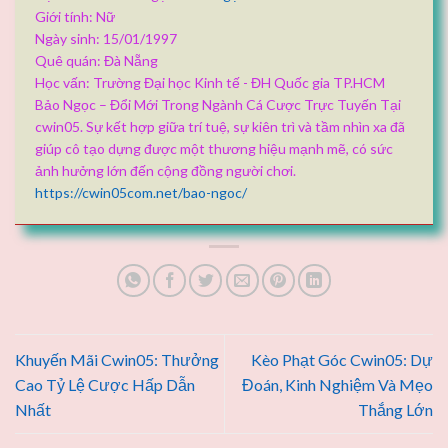
Giới tính: Nữ
Ngày sinh: 15/01/1997
Quê quán: Đà Nẵng
Học vấn: Trường Đại học Kinh tế - ĐH Quốc gia TP.HCM
Bảo Ngọc – Đổi Mới Trong Ngành Cá Cược Trực Tuyến Tại
cwin05. Sự kết hợp giữa trí tuệ, sự kiên trì và tầm nhìn xa đã
giúp cô tạo dựng được một thương hiệu mạnh mẽ, có sức
ảnh hưởng lớn đến cộng đồng người chơi.
https://cwin05com.net/bao-ngoc/
Khuyến Mãi Cwin05: Thưởng
Kèo Phạt Góc Cwin05: Dự
Cao Tỷ Lệ Cược Hấp Dẫn
Đoán, Kinh Nghiệm Và Mẹo
Nhất
Thắng Lớn