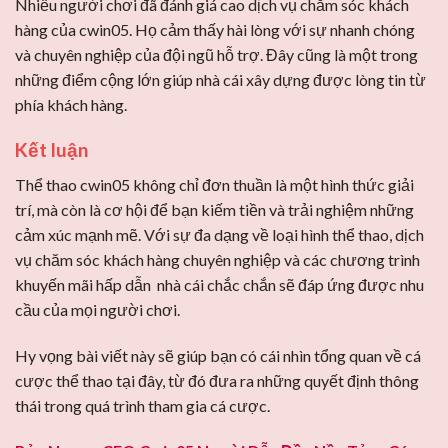
Nhiều người chơi đã đánh giá cao dịch vụ chăm sóc khách
hàng của cwin05. Họ cảm thấy hài lòng với sự nhanh chóng
và chuyên nghiệp của đội ngũ hỗ trợ. Đây cũng là một trong
những điểm cộng lớn giúp nhà cái xây dựng được lòng tin từ
phía khách hàng.
Kết luận
Thể thao cwin05 không chỉ đơn thuần là một hình thức giải
trí, mà còn là cơ hội để bạn kiếm tiền và trải nghiệm những
cảm xúc mạnh mẽ. Với sự đa dạng về loại hình thể thao, dịch
vụ chăm sóc khách hàng chuyên nghiệp và các chương trình
khuyến mãi hấp dẫn nhà cái chắc chắn sẽ đáp ứng được nhu
cầu của mọi người chơi.
Hy vọng bài viết này sẽ giúp bạn có cái nhìn tổng quan về cá
cược thể thao tại đây, từ đó đưa ra những quyết định thông
thái trong quá trình tham gia cá cược.