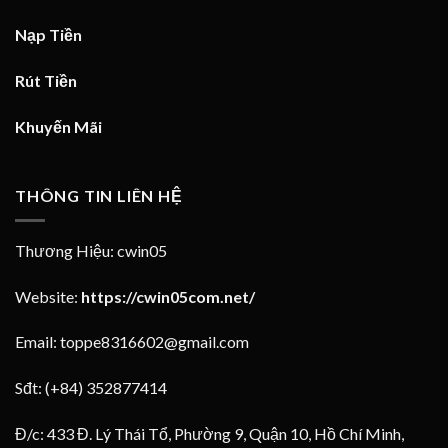
Nạp Tiền
Rút Tiền
Khuyến Mãi
THÔNG TIN LIÊN HỆ
Thương Hiệu: cwin05
Website:
https://cwin05com.net/
Email:
toppe8316602@gmail.com
Sđt:
(+84) 352877414
Đ/c:
433 Đ. Lý Thái Tổ, Phường 9, Quận 10, Hồ Chí Minh,