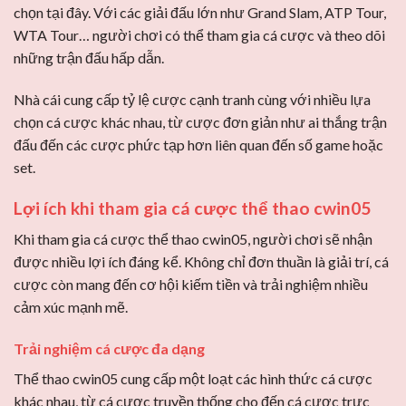
chọn tại đây. Với các giải đấu lớn như Grand Slam, ATP Tour,
WTA Tour… người chơi có thể tham gia cá cược và theo dõi
những trận đấu hấp dẫn.
Nhà cái cung cấp tỷ lệ cược cạnh tranh cùng với nhiều lựa
chọn cá cược khác nhau, từ cược đơn giản như ai thắng trận
đấu đến các cược phức tạp hơn liên quan đến số game hoặc
set.
Lợi ích khi tham gia cá cược thể thao cwin05
Khi tham gia cá cược thể thao cwin05, người chơi sẽ nhận
được nhiều lợi ích đáng kể. Không chỉ đơn thuần là giải trí, cá
cược còn mang đến cơ hội kiếm tiền và trải nghiệm nhiều
cảm xúc mạnh mẽ.
Trải nghiệm cá cược đa dạng
Thể thao cwin05 cung cấp một loạt các hình thức cá cược
khác nhau, từ cá cược truyền thống cho đến cá cược trực