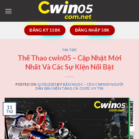
Skip
to
content
ĐĂNG KÝ 158K
ĐĂNG NHẬP 58K
TIN TỨC
Thể Thao cwin05 – Cập Nhật Mới
Nhất Và Các Sự Kiện Nổi Bật
POSTED ON
11/02/2025
BY
BẢO NGỌC – CEO CWIN05 NGƯỜI
DẪN ĐẦU NỀN TẢNG CÁ CƯỢC UY TÍN
11
Th2