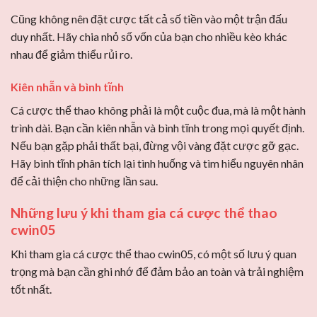
Cũng không nên đặt cược tất cả số tiền vào một trận đấu
duy nhất. Hãy chia nhỏ số vốn của bạn cho nhiều kèo khác
nhau để giảm thiểu rủi ro.
Kiên nhẫn và bình tĩnh
Cá cược thể thao không phải là một cuộc đua, mà là một hành
trình dài. Bạn cần kiên nhẫn và bình tĩnh trong mọi quyết định.
Nếu bạn gặp phải thất bại, đừng vội vàng đặt cược gỡ gạc.
Hãy bình tĩnh phân tích lại tình huống và tìm hiểu nguyên nhân
để cải thiện cho những lần sau.
Những lưu ý khi tham gia cá cược thể thao
cwin05
Khi tham gia cá cược thể thao cwin05, có một số lưu ý quan
trọng mà bạn cần ghi nhớ để đảm bảo an toàn và trải nghiệm
tốt nhất.